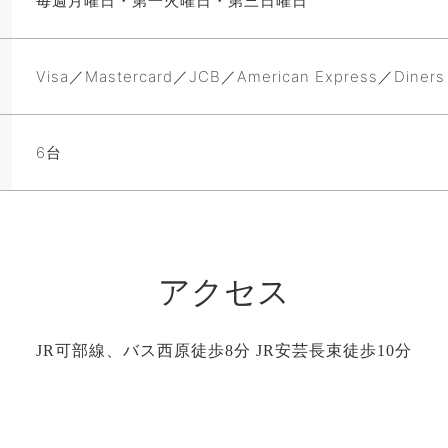
毎週月曜日・第一火曜日・第三日曜日
Visa／Mastercard／JCB／American Express／Diners
6台
アクセス
JR可部線、バス西原徒歩8分 JR安芸長束徒歩10分